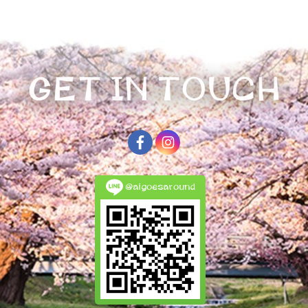
@aigoesaround