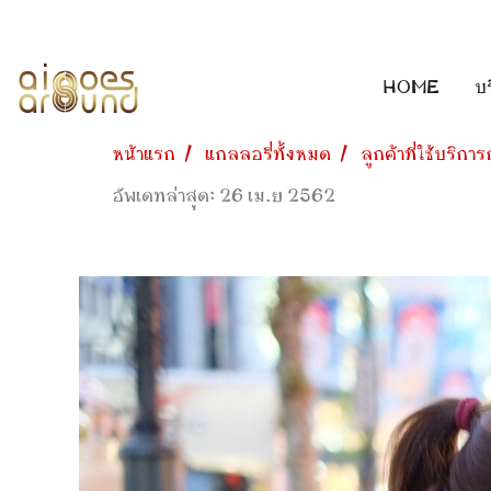
HOME
บร
หน้าแรก
แกลลอรี่ทั้งหมด
ลูกค้าที่ใช้บริการ
อัพเดทล่าสุด: 26 เม.ย 2562