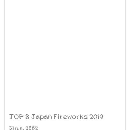
TOP 8 Japan Fireworks 2019
31 ก.ค. 2562