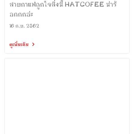
สายกาแฟถูกใจสิ่งนี้ HATCOFEE น่าร้
อกกกอ่ะ
16 ก.ย. 2562
ดูเพิ่มเติม