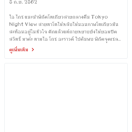
5 ก.ย. 2562
ไอ ไกซ แนะนำพิกัดโตเกียวสายกลางคืน Tokyo
Night View สายตาโตไม่หลับไม่นอนภาพโตเกียวมัน
สะท้อนอยู่ในหัวใจ ดึกแล้วแต่กายหยาบยังไม่ยอมปิด
สวิตซ์ มาค่ะ ตามไอ​ โกซ อะราวด์ ไปค้นพบ พิกัดจุดเซลฟี่
ที่ชาวโตเกียวนิยมถ่ายภาพยามค่ำคืนกัน
ดูเพิ่มเติม