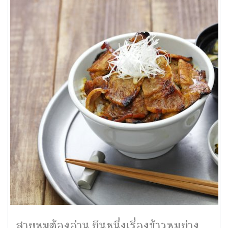
สายหมูต้องอ่าน ยืนหนึ่งเรื่องข้าวหมูย่าง